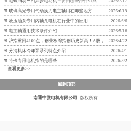
电磁制动三相异步电动机主要由哪些部件组成
2026/7/17
[查看详情]
玻璃高光专用气动换刀电主轴用在哪些地方
2026/6/19
液压油泵专用内轴孔电机在行业中的应用
2026/6/6
电主轴通用技术条件介绍
2026/5/16
沪指重回4100点，创业板综指创历史新高！A股，
2026/4/22
再次“站在光里”
分清机床冷却泵系列特点介绍
2026/4/1
特殊专用电机指的是哪些
2026/3/2
查看更多>>
回到顶部
南通中微电机有限公司
版权所有